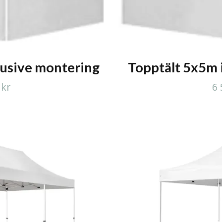
lusive montering
Topptält 5x5m 
 kr
6 