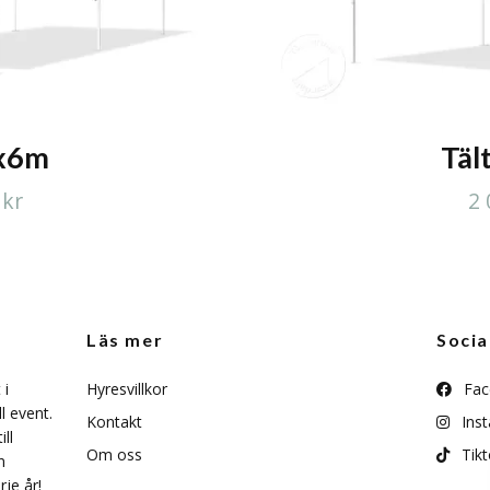
3x6m
Täl
 kr
2 
Läs mer
Socia
 i
Hyresvillkor
Fac
l event.
Kontakt
Ins
ll
Om oss
Tikt
n
je år!